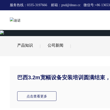
服务热线：
0335-3197666
邮箱：
pxd@dnuo.cc
微信号:
+86 1365
产品知识
公司新闻
巴西3.2m宽幅设备安装培训圆满结束
点击查看更多