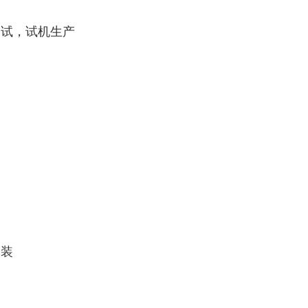
调试，试机生产
安装