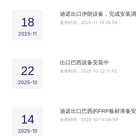
迪诺出口伊朗设备，完成安装
18
发布时间：
2025-11-18 08:59
2025-11
出口巴西设备安装中
22
发布时间：
2025-10-22 11:43
2025-10
迪诺出口巴西的FRP板材准备
14
发布时间：
2025-10-14 09:59
2025-10