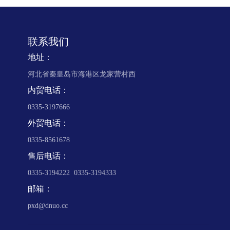
联系我们
地址：
河北省秦皇岛市海港区龙家营村西
内贸电话：
0335-3197666
外贸电话：
0335-8561678
售后电话：
0335-3194222 0335-3194333
邮箱：
pxd@dnuo.cc