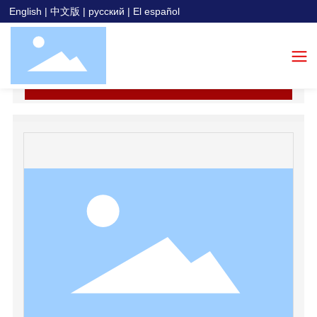
English
|
中文版
|
русский
|
El español
全部分类