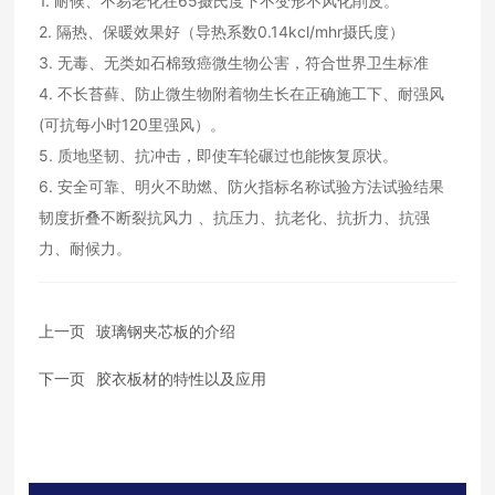
1. 耐候、不易老化在65摄氏度下不变形不风化削皮。
2. 隔热、保暖效果好（导热系数0.14kcl/mhr摄氏度）
3. 无毒、无类如石棉致癌微生物公害，符合世界卫生标准
4. 不长苔藓、防止微生物附着物生长在正确施工下、耐强风
(可抗每小时120里强风）。
5. 质地坚韧、抗冲击，即使车轮碾过也能恢复原状。
6. 安全可靠、明火不助燃、防火指标名称试验方法试验结果
韧度折叠不断裂抗风力 、抗压力、抗老化、抗折力、抗强
力、耐候力。
上一页
玻璃钢夹芯板的介绍
下一页
胶衣板材的特性以及应用